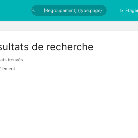
Étagè
ultats de recherche
tats trouvés
élément