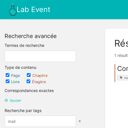
Lab Event
Recherche avancée
Rés
Termes de recherche
1 résul
Com
Type de contenu
Page
Chapitre
ma
Livre
Étagère
Correspondances exactes
Ajouter
Recherche par tags