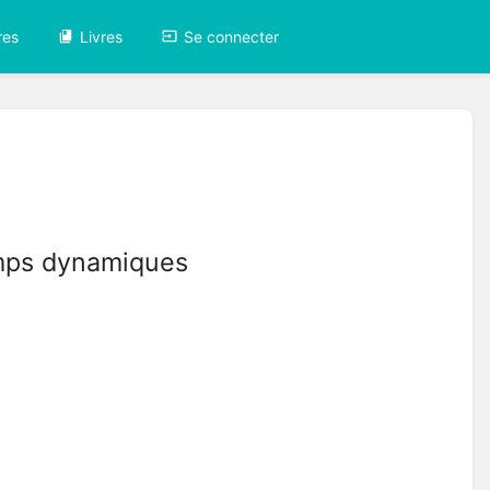
res
Livres
Se connecter
amps dynamiques