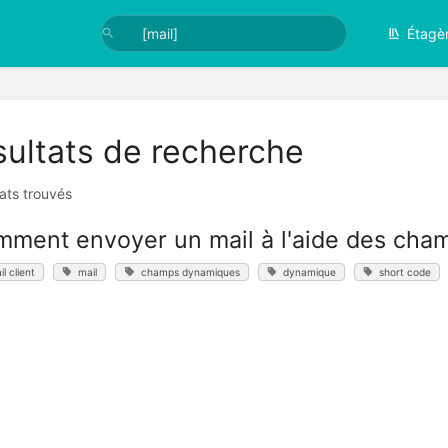
Étagè
ultats de recherche
tats trouvés
ment envoyer un mail à l'aide des ch
il client
mail
champs dynamiques
dynamique
short code